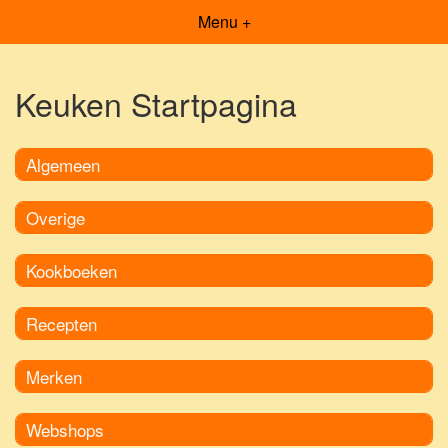
Menu +
Keuken Startpagina
Algemeen
Overige
Kookboeken
Recepten
Merken
Webshops